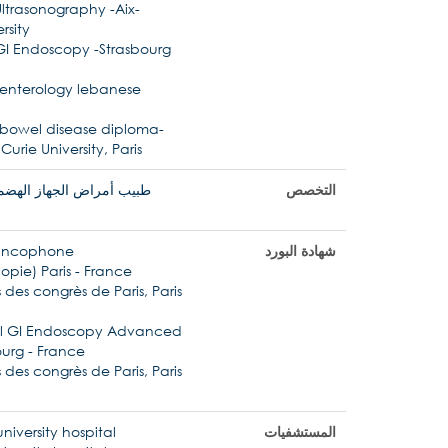
ltrasonography -Aix-
rsity
 GI Endoscopy -Strasbourg
enterology lebanese
 bowel disease diploma-
Curie University, Paris
التخصص
طبيب أمراض الجهاز الهض
شهادة البورد
rancophone
pie) Paris - France
 des congrès de Paris, Paris
nal GI Endoscopy Advanced
ourg - France
 des congrès de Paris, Paris
المستشفيات
iversity hospital