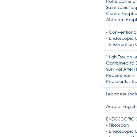
Notre dame uni
Saint Louis Hos
Centre Hospita
Al Salam Hospi
- Conventiona
- Endoscopic 
- Intervention
"High Trough Le
Combined to S
Survival After
Recurrence in 
Recipients", Tr
Lebanese socie
Arabic, English
ENDOSCOPIC 
- Fibroscan
- Endoscopic U