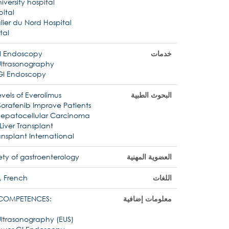
versity hospital
pital
lier du Nord Hospital
tal
خدمات
l Endoscopy
Ultrasonography
 GI Endoscopy
البحوث الطبية
vels of Everolimus
orafenib Improve Patients
 Hepatocellular Carcinoma
Liver Transplant
ansplant International
العضوية المهنية
ty of gastroenterology
اللغات
, French
معلومات إضافية
COMPETENCES:
ltrasonography (EUS)