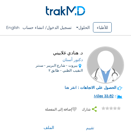
للأطباء
الحلول
تسجيل الدخول/ انشاء حساب
English
د. هنادي غلاييني
دكتور أسنان
بيروت - شارع البربير - سنتر
النقيب الطبي - طابق ٢
الحصول على الاتجاهات :
انقر هنا
33.82 Miles
:
شارك
إضافة إلى المفضلة
الملف
تقييم