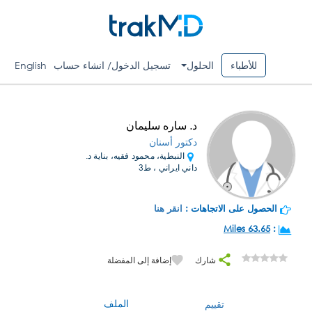
للأطباء
الحلول
تسجيل الدخول/ انشاء حساب
English
د. ساره سليمان
دكتور أسنان
النبطية، محمود فقيه، بناية د.
داني ايراني ، ط3
الحصول على الاتجاهات :
انقر هنا
63.65 Miles
:
شارك
إضافة إلى المفضلة
الملف
تقييم