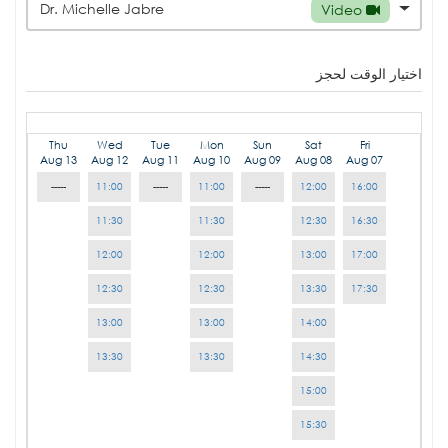
Dr. Michelle Jabre
Video
اختيار الوقت لحجز
Thu
Wed
Tue
Mon
Sun
Sat
Fri
Aug 13
Aug 12
Aug 11
Aug 10
Aug 09
Aug 08
Aug 07
-----
11:00
-----
11:00
-----
12:00
16:00
11:30
11:30
12:30
16:30
12:00
12:00
13:00
17:00
12:30
12:30
13:30
17:30
13:00
13:00
14:00
13:30
13:30
14:30
15:00
15:30