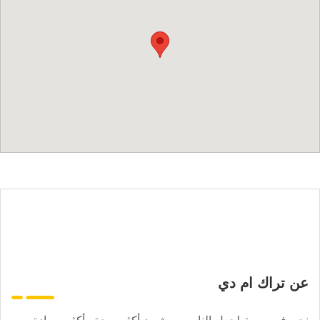
عن تراك ام دي
نحن في مهمة لجعل الناس يعيشون أكثر صحة وأكثر سعادة.