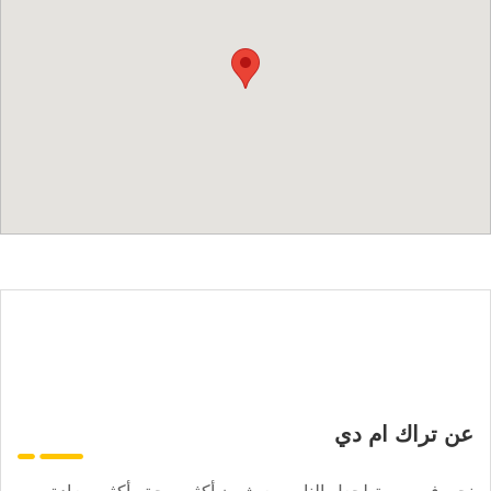
عن تراك ام دي
نحن في مهمة لجعل الناس يعيشون أكثر صحة وأكثر سعادة.