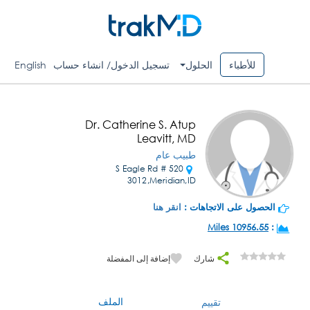
للأطباء
الحلول
تسجيل الدخول/ انشاء حساب
English
Dr. Catherine S. Atup
Leavitt, MD
طبيب عام
520 S Eagle Rd #
3012,Meridian,ID
الحصول على الاتجاهات :
انقر هنا
10956.55 Miles
:
شارك
إضافة إلى المفضلة
الملف
تقييم