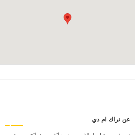
عن تراك ام دي
نحن في مهمة لجعل الناس يعيشون أكثر صحة وأكثر سعادة.