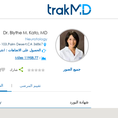
Dr. Blythe M. Kato, MD
Neurotology
36867 Cook St Ste 103,Palm Desert,CA
الحصول على الاتجاهات :
انقر
11958.77 Miles
:
جميع الصور
شارك
إ
ال
تقييم المرضى
شهادة البورد
y