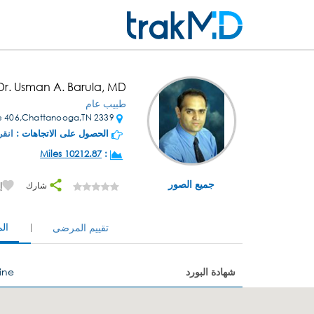
Dr. Usman A. Barula, MD
طبيب عام
2339 McCallie Ave Ste 406,Chattanooga,TN
الحصول على الاتجاهات :
انقر
10212.87 Miles
:
جميع الصور
شارك
إ
ال
تقييم المرضى
شهادة البورد
ine