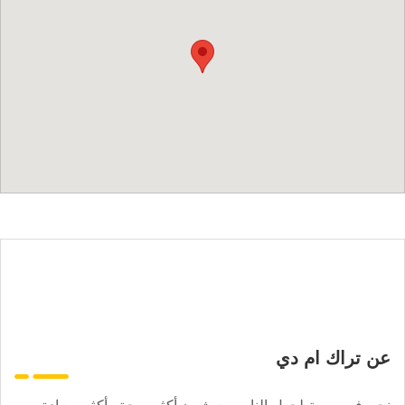
عن تراك ام دي
نحن في مهمة لجعل الناس يعيشون أكثر صحة وأكثر سعادة.