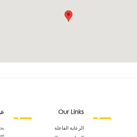
Our Links
عن
الرعاية الفاعلة
نح
سع