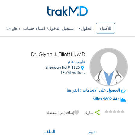
للأطباء
الحلول
تسجيل الدخول/ انشاء حساب
English
Dr. Glynn J. Elliott III, MD
طبيب عام
1625 Sheridan Rd #
1F,Wilmette,IL
الحصول على الاتجاهات :
انقر هنا
9802.44 Miles
:
شارك
إضافة إلى المفضلة
الملف
تقييم