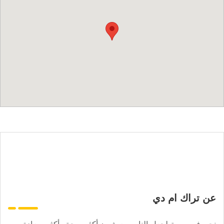
عن تراك ام دي
نحن في مهمة لجعل الناس يعيشون أكثر صحة وأكثر سعادة.