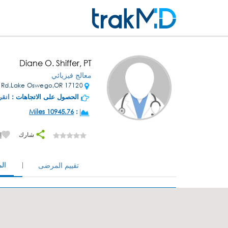
Diane O. Shiffer, PT
معالج فيزيائي
17120 Pilkington Rd,Lake Oswego,OR
الحصول على الاتجاهات :
انقر
10945.76 Miles
:
شارك
إ
ال
تقييم المرضى