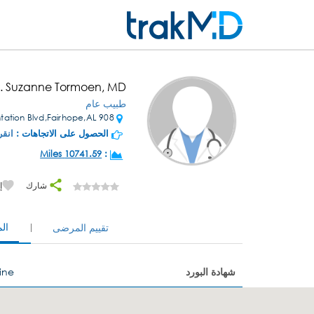
r. Suzanne Tormoen, MD
طبيب عام
908 Plantation Blvd,Fairhope,AL
الحصول على الاتجاهات :
انقر
10741.59 Miles
:
شارك
إ
ال
تقييم المرضى
شهادة البورد
ine