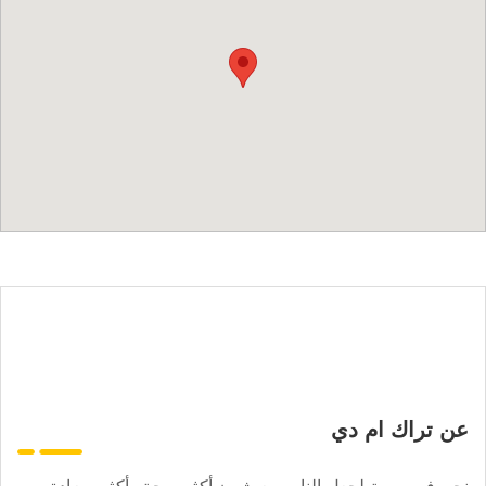
عن تراك ام دي
نحن في مهمة لجعل الناس يعيشون أكثر صحة وأكثر سعادة.