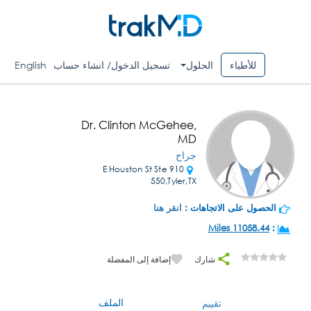
للأطباء
الحلول
تسجيل الدخول/ انشاء حساب
English
Dr. Clinton McGehee,
MD
جراح
910 E Houston St Ste
550,Tyler,TX
الحصول على الاتجاهات :
انقر هنا
11058.44 Miles
:
شارك
إضافة إلى المفضلة
الملف
تقييم